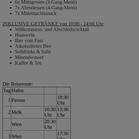
6x Mittagessen (3-Gang-Menü)
7x Abendessen (4-Gang-Menü)
7x Mitternachtssnack
INKLUSIVE GETRÄNKE von 10:00 - 24:00 Uhr
Willkommens- und Abschiedscocktail
Hauswein
Bier vom Fass
Alkoholfreies Bier
Softdrinks & Säfte
Mineralwasser
Kaffee & Tee
Die Reiseroute:
Tag
Hafen
18:30
1
Passau
Uhr
10:30
13:30
2
Melk
Uhr
Uhr
20:30
Wien
Uhr
17:30
3
Wien