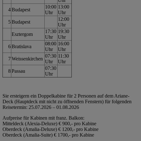
Uhr
10:00
13:00
4
Budapest
Uhr
Uhr
12:00
5
Budapest
Uhr
17:30
19:30
Esztergom
Uhr
Uhr
08:00
16:00
6
Bratislava
Uhr
Uhr
07:30
11:30
7
Weissenkirchen
Uhr
Uhr
07:30
8
Passau
Uhr
Sie ersteigern ein Doppelkabine für 2 Personen auf dem Ariane-
Deck (Hauptdeck mit nicht zu öffnenden Fenstern) für folgenden
Reisetermin:
25.07.2026 – 01.08.2026
Aufpreise für Kabinen mit franz. Balkon:
Mitteldeck (Alexia-Deluxe) € 900,- pro Kabine
Oberdeck (Amalia-Deluxe) € 1200,- pro Kabine
Oberdeck (Amalia-Suite) € 1700,- pro Kabine