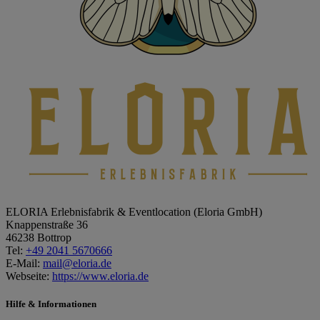
ELORIA Erlebnisfabrik & Eventlocation (Eloria GmbH)
Knappenstraße 36
46238 Bottrop
Tel:
+49 2041 5670666
E-Mail:
mail@eloria.de
Webseite:
https://www.eloria.de
Leaflet
|
© OpenStreetMap contributors
×
+
ELORIA Erlebnisfabrik & Eventlocation (Eloria
Hilfe & Informationen
GmbH)