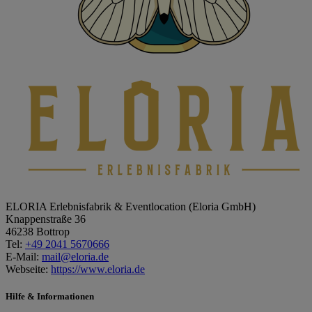
ELORIA Erlebnisfabrik & Eventlocation (Eloria GmbH)
Knappenstraße 36
46238 Bottrop
Tel:
+49 2041 5670666
E-Mail:
mail@eloria.de
Webseite:
https://www.eloria.de
Leaflet
|
© OpenStreetMap contributors
×
+
ELORIA Erlebnisfabrik & Eventlocation (Eloria
Hilfe & Informationen
GmbH)